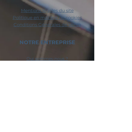
Mentions légales du site
Politique en matière de cookies
Conditions Générales de Vente
NOTRE ENTREPRISE
Qui sommes-nous ?​
Éditeurs Partenaires
NOS SERVICES
Services pour les installateurs
Services pour les fournisseurs
Services pour les éditeurs