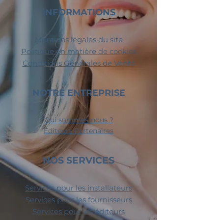
INFORMATIONS
Mentions légales du site
Politique en matière de cookies
Conditions Générales de Vente
NOTRE ENTREPRISE
Qui sommes-nous ?​
Éditeurs Partenaires
NOS SERVICES
Services pour les installateurs
Services pour les fournisseurs
Services pour les éditeurs